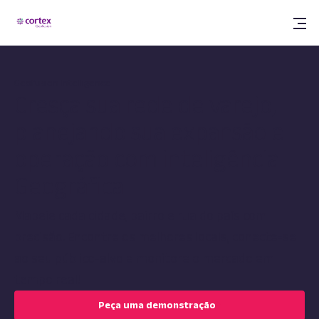
Geofusion Intelligence
Cresça sua rede de varejo,
planejando sua expansão e
operação com inteligência
Geográfica
Mapeie cada cidade, bairro e rua do país com
precisão. Encontre os melhores locais, conecte-se
ao seu público-alvo e monitore o mercado em
tempo real!
Peça uma demonstração