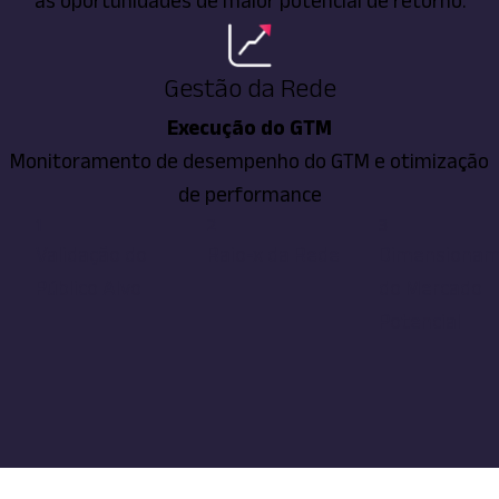
as oportunidades de maior potencial de retorno.
Gestão da Rede
Execução do GTM
Monitoramento de desempenho do GTM e otimização
de performance
1
2
3
Validação do
Raio-x da Rede
Dimensiona
Público Alvo
do Mercado
Potencial