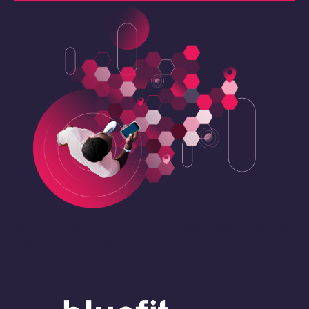
São quase 3 décadas guiando os maiores
players do mercado