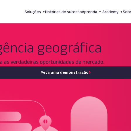
Soluções
Histórias de sucesso
Aprenda
Academy
Sob
Geofusion Intelligence
Blog
Cursos para
igência geográfica
Simulador de localizações
Materiais Ricos
clientes
Inteligência Preditiva de Vendas
Cursos para o
Professional Services
mercado
as verdadeiras oportunidades de mercado.
Peça uma demonstração