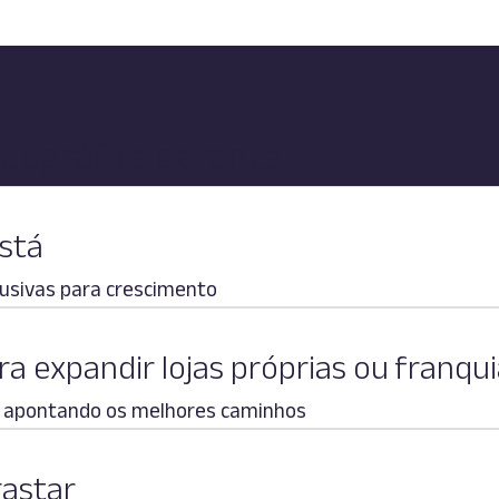
geográfica garante
está
lusivas para crescimento
ra expandir lojas próprias ou franqu
e, apontando os melhores caminhos
gastar