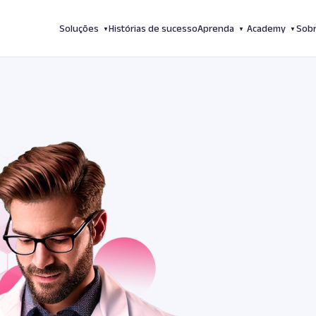
Soluções
Histórias de sucesso
Aprenda
Academy
Sob
Geofusion Intelligence
Blog
Cursos para
Simulador de localizações
Materiais Ricos
clientes
Inteligência Preditiva de Vendas
Cursos para o
Professional Services
mercado